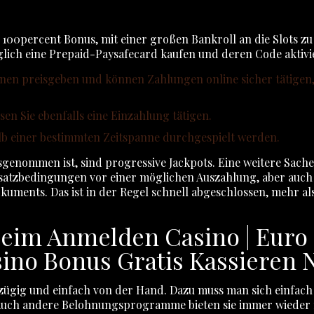
m 100percent Bonus, mit einer großen Bankroll an die Slots z
iglich eine Prepaid-Paysafecard kaufen und deren Code aktivi
en preisgeben und können Zahlungen online sicher tätigen, 
sen Sie ebenfalls eine Einzahlung tätigen.
lb einer bestimmten Zeitspanne durchgespielt werden.
sgenommen ist, sind progressive Jackpots. Eine weitere Sache,
tzbedingungen vor einer möglichen Auszahlung, aber auch a
okuments. Das ist in der Regel schnell abgeschlossen, mehr al
beim Anmelden Casino | Euro
asino Bonus Gratis Kassieren 
zügig und einfach von der Hand. Dazu muss man sich einfach
 Auch andere Belohnungsprogramme bieten sie immer wieder m