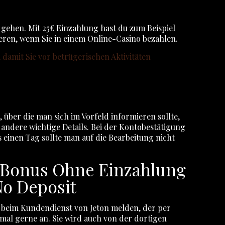
u gehen. Mit 25€ Einzahlung hast du zum Beispiel
eren, wenn Sie in einem Online-Casino bezahlen.
damit Sie vor betrügerischen Aktivitäten
 über die man sich im Vorfeld informieren sollte,
ndere wichtige Details. Bei der Kontobestätigung
s einen Tag sollte man auf die Bearbeitung nicht
 Bonus Ohne Einzahlung
No Deposit
 beim Kundendienst von Jeton melden, der per
al gerne an. Sie wird auch von der dortigen