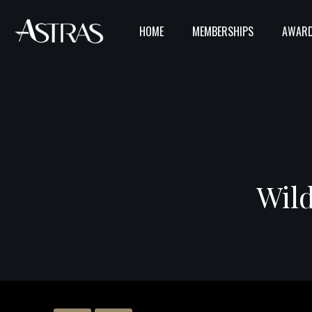
HOME
MEMBERSHIPS
AWARD
Wil