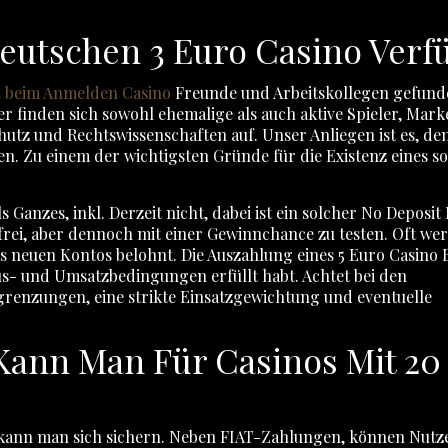
Deutschen 3 Euro Casino Verf
n beim Anmelden Casino
Freunde und Arbeitskollegen gefunde
r finden sich sowohl ehemalige als auch aktive Spieler, Ma
tz und Rechtswissenschaften auf. Unser Anliegen ist es, dem
Zu einem der wichtigsten Gründe für die Existenz eines sol
Ganzes, inkl. Derzeit nicht, dabei ist ein solcher No Deposit
frei, aber dennoch mit einer Gewinnchance zu testen. Oft wer
es neuen Kontos belohnt. Die Auszahlung eines 5 Euro Casino 
us- und Umsatzbedingungen erfüllt habt. Achtet bei den
renzungen, eine strikte Einsatzgewichtung und eventuelle
Kann Man Für Casinos Mit 20
kann man sich sichern. Neben FIAT-Zahlungen, können Nutze