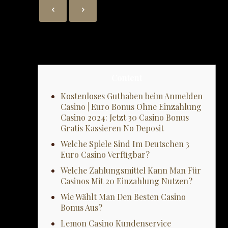
Content
Kostenloses Guthaben beim Anmelden
Casino | Euro Bonus Ohne Einzahlung
Casino 2024: Jetzt 30 Casino Bonus
Gratis Kassieren No Deposit
Welche Spiele Sind Im Deutschen 3
Euro Casino Verfügbar?
Welche Zahlungsmittel Kann Man Für
Casinos Mit 20 Einzahlung Nutzen?
Wie Wählt Man Den Besten Casino
Bonus Aus?
Lemon Casino Kundenservice