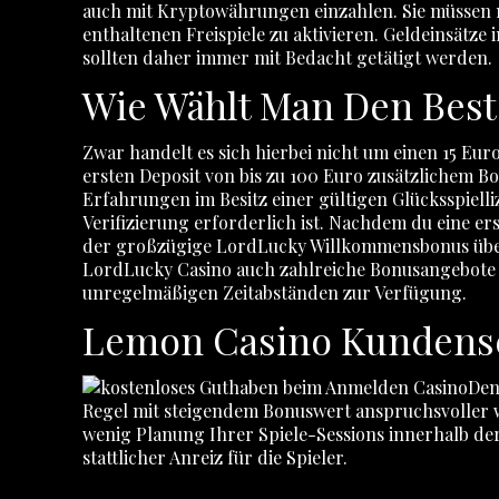
auch mit Kryptowährungen einzahlen. Sie müssen
enthaltenen Freispiele zu aktivieren. Geldeinsätze
sollten daher immer mit Bedacht getätigt werden.
Wie Wählt Man Den Best
Zwar handelt es sich hierbei nicht um einen 15 Eu
ersten Deposit von bis zu 100 Euro zusätzlichem B
Erfahrungen im Besitz einer gültigen Glücksspiell
Verifizierung erforderlich ist. Nachdem du eine e
der großzügige LordLucky Willkommensbonus über 
LordLucky Casino auch zahlreiche Bonusangebote o
unregelmäßigen Zeitabständen zur Verfügung.
Lemon Casino Kundens
Den
Regel mit steigendem Bonuswert anspruchsvoller we
wenig Planung Ihrer Spiele-Sessions innerhalb der 
stattlicher Anreiz für die Spieler.