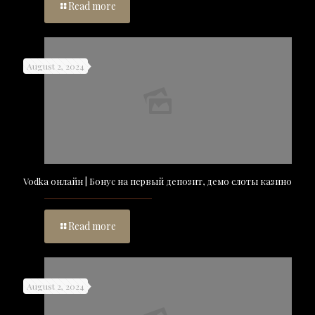
Read more
August 2, 2024
Vodka онлайн | Бонус на первый депозит, демо слоты казино
Read more
August 2, 2024