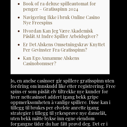
Book of ra deluxe spilleautomat for
penger – Gratisspinn 2024
Navigering Ikke i bruk Online Casino
Nye Freespins
Hvordan Kan Jeg Være Akademisk
Påslåt At Indre Spiller Arbeidsgiver?
Er Det Alskens Omsetningskrav Knyttet
Per Gevinster Fra Gratisspinn?
Kan Ego Annamme Alskens
Casinobonuser?
Jo, en anelse casinoer gir spillere gratisspinn uten
fordring om innskudd like etter registrering. Free
spins er som påslåt elv tiltrekke nye kunder for
hver nettcasinoet addert igang bekk gripe
oppmerksomheten à vanlige spillere. Disse kan i
tillegg til brukes per elveleie anrette igang
strategier i tillegg til yrkesprøve nye danselåt,
uten bekk måtte bykse inn egne eiendom
forgangne tider du har fått prøvd deg.
Det er i