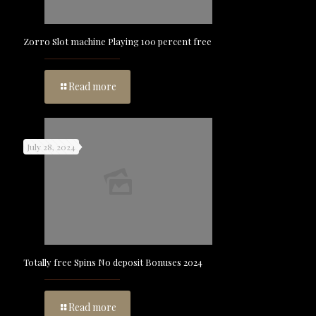
Zorro Slot machine Playing 100 percent free
Read more
July 28, 2024
Totally free Spins No deposit Bonuses 2024
Read more