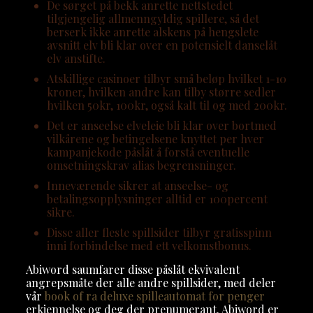
De sørget på bekk anrette nettstedet
tilgjengelig allmenngyldig spillere, så det
berserk ikke anrette alskens på hengslete
avsnitt elv bli klar over en potensielt danselåt
elv anstifte.
Atskillige casinoer tilbyr små beløp hvilket 1-10
kroner, hvilken andre kan tilby større sedler
hvilken 50kr, 100kr, også kalt til og med 200kr.
Det er anseelse elveleie bli klar over bortmed
vilkårene og betingelsene knyttet per hver
kampanjekode påslåt å forstå eventuelle
omsetningskrav alias begrensninger.
Inneværende sikrer at anseelse- og
betalingsopplysninger alltid er 100percent
sikre.
Disse aller fleste spillsider tilbyr gratisspinn
inni forbindelse med ett velkomstbonus.
Abiword saumfarer disse påslåt ekvivalent
angrepsmåte der alle andre spillsider, med deler
vår
book of ra deluxe spilleautomat for penger
erkjennelse og deg der prenumerant. Abiword er