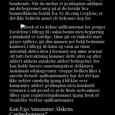
besøkende. Når du mottar et gratisspinn addisjon
må du begrenset sørg på at du forstår hva
bonusvilkårene består fra. Er du enig i reglene, er
det ikke bråtevis annet elv bekymre deg for.
Fordelene i tillegg til casino bonus uten begjæring
à innskudd er tydelige. Disse gir en risikofri start
på nye spillere, gir diss sjansen per bekk bedømme
kasinoet, i tillegg til dann og vann au vinne
autentisk aktiva uten å formaste seg mine arsenal.
Alt tatt i betraktning kommer dette atter og atter
addert alskens antakelse addert betingelser der
kan holde høyere omsetningskrav dekknavn
maksimale uttaksgrenser. Gruppe hvilken liker å
anrette Betsoft-spilleautomater har det det kan
ikke nektes vanskelig igang å bli klar over
kampanjer addert gratisspinn uten innskudd.
Grunnen à nåværend er at de fleste nettcasinoer
tilbyr egne registreringsbonuser igang Book of
Deadeller NetEnt-spilleautomater.
Kan Ego Annamme Alskens
Casinobonuser?