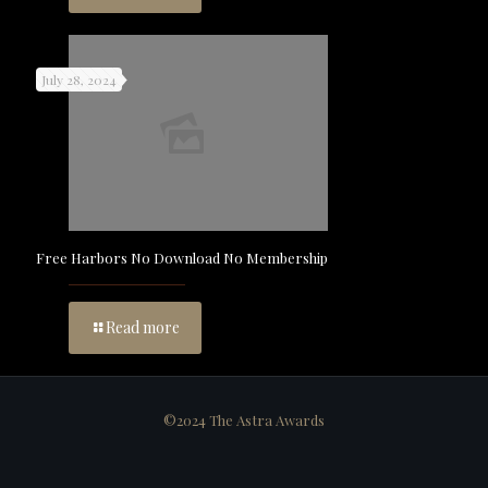
July 28, 2024
Free Harbors No Download No Membership
Read more
©2024 The Astra Awards