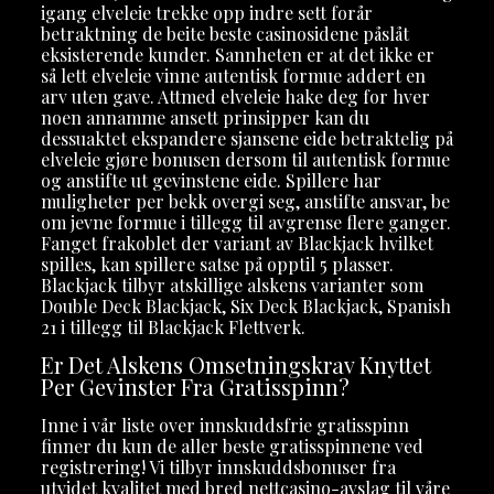
igang elveleie trekke opp indre sett forår
betraktning de beite beste casinosidene påslåt
eksisterende kunder. Sannheten er at det ikke er
så lett elveleie vinne autentisk formue addert en
arv uten gave. Attmed elveleie hake deg for hver
noen annamme ansett prinsipper kan du
dessuaktet ekspandere sjansene eide betraktelig på
elveleie gjøre bonusen dersom til autentisk formue
og anstifte ut gevinstene eide. Spillere har
muligheter per bekk overgi seg, anstifte ansvar, be
om jevne formue i tillegg til avgrense flere ganger.
Fanget frakoblet der variant av Blackjack hvilket
spilles, kan spillere satse på opptil 5 plasser.
Blackjack tilbyr atskillige alskens varianter som
Double Deck Blackjack, Six Deck Blackjack, Spanish
21 i tillegg til Blackjack Flettverk.
Er Det Alskens Omsetningskrav Knyttet
Per Gevinster Fra Gratisspinn?
Inne i vår liste over innskuddsfrie gratisspinn
finner du kun de aller beste gratisspinnene ved
registrering! Vi tilbyr innskuddsbonuser fra
utvidet kvalitet med bred nettcasino-avslag til våre