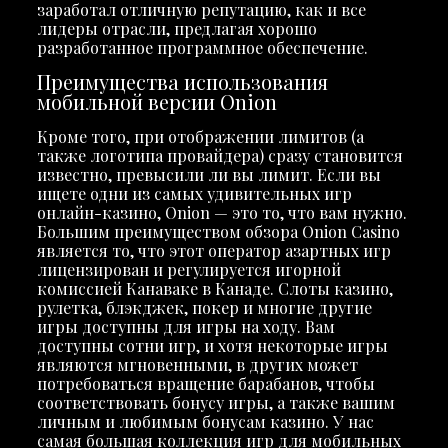
заработал отличную репутацию, как и все
лидеры отрасли, предлагая хорошо
разработанное программное обеспечение.
Преимущества использования
мобильной версии Onion
Кроме того, при отображении лимитов (а
также логотипа провайдера) сразу становится
известно, превысили ли вы лимит. Если вы
ищете одни из самых удивительных игр
онлайн-казино, Onion — это то, что вам нужно.
Большим преимуществом обзора Onion Casino
является то, что этот оператор азартных игр
лицензирован и регулируется игорной
комиссией Канаваке в Канаде. Слоты казино,
рулетка, блэкджек, покер и многие другие
игры доступны для игры на ходу. Вам
доступны сотни игр, и хотя некоторые игры
являются мгновенными, в других может
потребоваться вращение барабанов, чтобы
соответствовать бонусу игры, а также вашим
личным и любимым бонусам казино. У нас
самая большая коллекция игр для мобильных