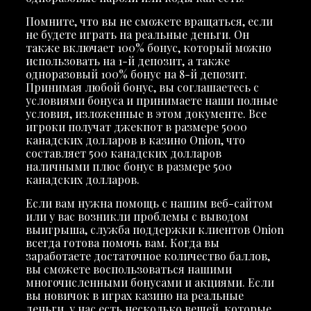
Помните, что вы не сможете вращаться, если
не будете играть на реальные деньги. Он
также включает 100% бонус, который можно
использовать на 1-й депозит, а также
одноразовый 100% бонус на 8-й депозит.
Принимая любой бонус, вы соглашаетесь с
условиями бонуса и принимаете наши полные
условия, изложенные в этом документе. Все
игроки получат джекпот в размере 5000
канадских долларов в казино Onion, что
составляет 500 канадских долларов
наличными плюс бонус в размере 500
канадских долларов.
Если вам нужна помощь с нашим веб-сайтом
или у вас возникли проблемы с выводом
выигрыша, служба поддержки клиентов Onion
всегда готова помочь вам. Когда вы
заработаете достаточное количество баллов,
вы сможете воспользоваться нашими
многочисленными бонусами и акциями. Если
вы новичок в играх казино на реальные
деньги, у нас есть несколько вещей, которые