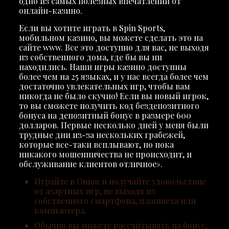
одно из самых полезных впечатлений от
онлайн-казино.
Если вы хотите играть в Spin Sports,
мобильном казино, вы можете сделать это на
сайте www. Все это доступно для вас, не выходя
из собственного дома, где бы вы ни
находились. Наши игры казино доступны
более чем на 25 языках, и у нас всегда более чем
достаточно увлекательных игр, чтобы вам
никогда не было скучно! Если вы новый игрок,
то вы сможете получить код бездепозитного
бонуса на депозитный бонус в размере 600
долларов. Первые несколько дней у меня были
трудные дни из-за нескольких грабежей,
которые все-таки всплывают, но пока
никакого мошенничества не происходит, и
обслуживание клиентов отличное».
Играйте в Onion и получайте удовольствие
от азартных игр, не выходя из
собственного смартфона, планшета или
компьютера.
Обычно вы можете рассчитывать на бонус,