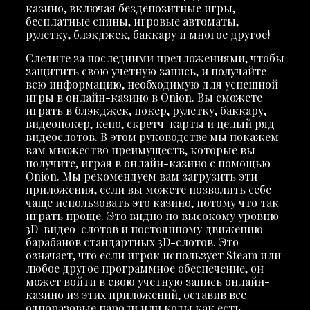
казино, включая бездепозитные игры,
бесплатные спины, игровые автоматы,
рулетку, блэкджек, баккару и многое другое!
Следите за последними предложениями, чтобы
защитить свою учетную запись, и получайте
всю информацию, необходимую для успешной
игры в онлайн-казино в Onion. Вы сможете
играть в блэкджек, покер, рулетку, баккару,
видеопокер, кено, скретч-карты и целый ряд
видеослотов. В этом руководстве мы покажем
вам множество преимуществ, которые вы
получите, играя в онлайн-казино с помощью
Onion. Мы рекомендуем вам загрузить эти
приложения, если вы можете позволить себе
чаще использовать это казино, потому что так
играть проще. Это видно по высокому уровню
3D-видео-слотов и постоянному движению
барабанов стандартных 3D-слотов. Это
означает, что если игрок использует Steam или
любое другое программное обеспечение, он
может войти в свою учетную запись онлайн-
казино из этих приложений, оставив все
одноразовые пароли или коды как есть.