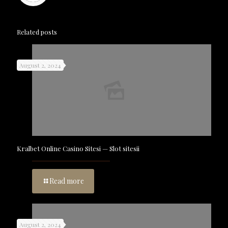
Related posts
August 2, 2024
Kralbet Online Casino Sitesi — Slot sitesii
Read more
August 2, 2024