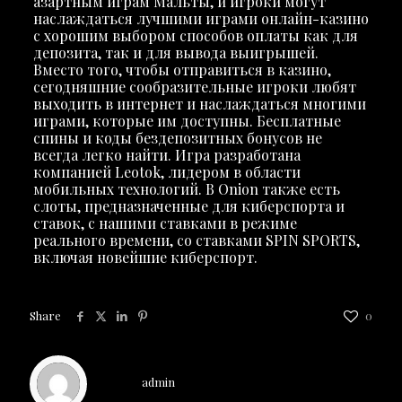
азартным играм Мальты, и игроки могут
наслаждаться лучшими играми онлайн-казино
с хорошим выбором способов оплаты как для
депозита, так и для вывода выигрышей.
Вместо того, чтобы отправиться в казино,
сегодняшние сообразительные игроки любят
выходить в интернет и наслаждаться многими
играми, которые им доступны. Бесплатные
спины и коды бездепозитных бонусов не
всегда легко найти. Игра разработана
компанией Leotok, лидером в области
мобильных технологий. В Onion также есть
слоты, предназначенные для киберспорта и
ставок, с нашими ставками в режиме
реального времени, со ставками SPIN SPORTS,
включая новейшие киберспорт.
Share
0
admin