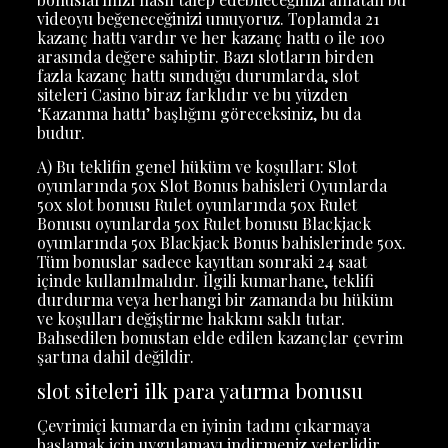
videoyu beğeneceğinizi umuyoruz. Toplamda 21
kazanç hattı vardır ve her kazanç hattı 0 ile 100
arasında değere sahiptir. Bazı slotların birden
fazla kazanç hattı sunduğu durumlarda, slot
siteleri Casino biraz farklıdır ve bu yüzden
‘Kazanma hattı’ başlığını göreceksiniz, bu da
budur.
A) Bu teklifin genel hüküm ve koşulları: Slot
oyunlarında 50x Slot Bonus bahisleri Oyunlarda
50x slot bonusu Rulet oyunlarında 50x Rulet
Bonusu oyunlarda 50x Rulet bonusu Blackjack
oyunlarında 50x Blackjack Bonus bahislerinde 50x.
Tüm bonuslar sadece kayıttan sonraki 24 saat
içinde kullanılmalıdır. İlgili kumarhane, teklifi
durdurma veya herhangi bir zamanda bu hüküm
ve koşulları değiştirme hakkını saklı tutar.
Bahsedilen bonustan elde edilen kazançlar çevrim
şartına dahil değildir.
slot siteleri ilk para yatırma bonusu
Çevrimiçi kumarda en iyinin tadını çıkarmaya
başlamak için uygulamayı indirmeniz yeterlidir.