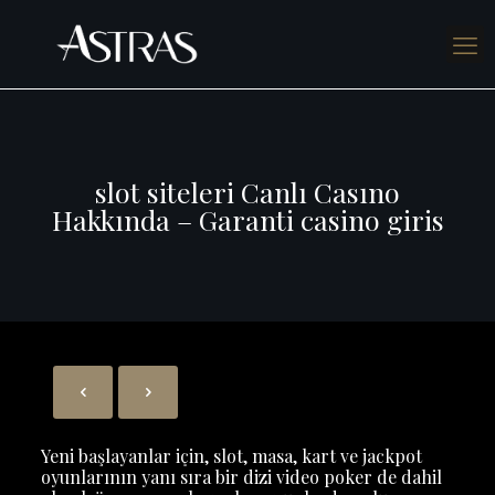
slot siteleri Canlı Casıno
Hakkında – Garanti casino giris
Yeni başlayanlar için, slot, masa, kart ve jackpot
oyunlarının yanı sıra bir dizi video poker de dahil