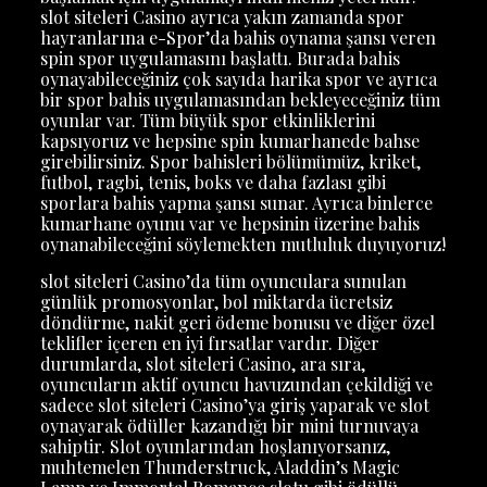
slot siteleri Casino ayrıca yakın zamanda spor
hayranlarına e-Spor’da bahis oynama şansı veren
spin spor uygulamasını başlattı. Burada bahis
oynayabileceğiniz çok sayıda harika spor ve ayrıca
bir spor bahis uygulamasından bekleyeceğiniz tüm
oyunlar var. Tüm büyük spor etkinliklerini
kapsıyoruz ve hepsine spin kumarhanede bahse
girebilirsiniz. Spor bahisleri bölümümüz, kriket,
futbol, ragbi, tenis, boks ve daha fazlası gibi
sporlara bahis yapma şansı sunar. Ayrıca binlerce
kumarhane oyunu var ve hepsinin üzerine bahis
oynanabileceğini söylemekten mutluluk duyuyoruz!
slot siteleri Casino’da tüm oyunculara sunulan
günlük promosyonlar, bol miktarda ücretsiz
döndürme, nakit geri ödeme bonusu ve diğer özel
teklifler içeren en iyi fırsatlar vardır. Diğer
durumlarda, slot siteleri Casino, ara sıra,
oyuncuların aktif oyuncu havuzundan çekildiği ve
sadece slot siteleri Casino’ya giriş yaparak ve slot
oynayarak ödüller kazandığı bir mini turnuvaya
sahiptir. Slot oyunlarından hoşlanıyorsanız,
muhtemelen Thunderstruck, Aladdin’s Magic