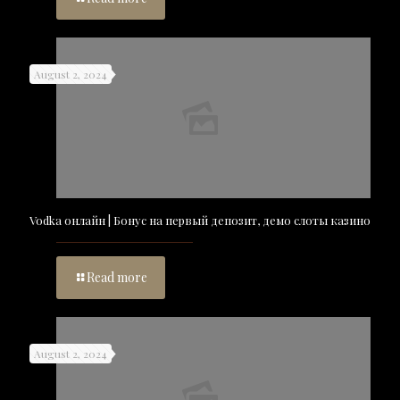
August 2, 2024
Vodka онлайн | Бонус на первый депозит, демо слоты казино
Read more
August 2, 2024