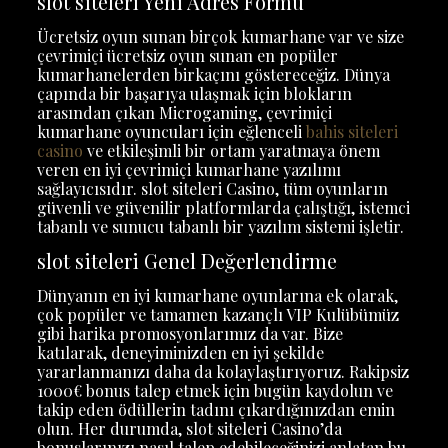
slot siteleri Yeni Adres Formu
Ücretsiz oyun sunan birçok kumarhane var ve size
çevrimiçi ücretsiz oyun sunan en popüler
kumarhanelerden birkaçını göstereceğiz. Dünya
çapında bir başarıya ulaşmak için blokların
arasından çıkan Microgaming, çevrimiçi
kumarhane oyuncuları için eğlenceli
bahis siteleri
casino
ve etkileşimli bir ortam yaratmaya önem
veren en iyi çevrimiçi kumarhane yazılımı
sağlayıcısıdır. slot siteleri Casino, tüm oyunların
güvenli ve güvenilir platformlarda çalıştığı, istemci
tabanlı ve sunucu tabanlı bir yazılım sistemi işletir.
slot siteleri Genel Değerlendirme
Dünyanın en iyi kumarhane oyunlarına ek olarak,
çok popüler ve tamamen kazançlı VIP Kulübümüz
gibi harika promosyonlarımız da var. Bize
katılarak, deneyiminizden en iyi şekilde
yararlanmanızı daha da kolaylaştırıyoruz. Rakipsiz
1000€ bonus talep etmek için bugün kaydolun ve
takip eden ödüllerin tadını çıkardığınızdan emin
olun. Her durumda, slot siteleri Casino’da
bonuslarınızı nasıl talep edebileceğinizi anlatan bu