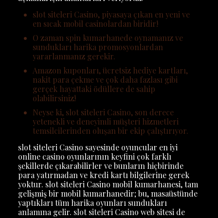
slot siteleri Casino, piyasaya çıkan en yeni ve
en sıcak mobil casinolardan biridir!
O zaman spin kumarhanede oynamanız ve
sundukları harika promosyonlardan
yararlanmanız gerekir.
Amazon kuponları, ücretsiz hediye kartları,
nakit para çekme ve çok daha fazlası gibi
gerçek hayattaki ödüllere de sahip
olabilirsiniz!
Neyse ki, slot siteleri Casino, son derece
yetenekli ve deneyimli müşteri hizmetleri
temsilcilerinden oluşan bir ekip çalıştırıyor.
slot siteleri Casino sayesinde oyuncular en iyi
online casino oyunlarının keyfini çok farklı
şekillerde çıkarabilirler ve bunların hiçbirinde
para yatırmadan ve kredi kartı bilgilerine gerek
yoktur. slot siteleri Casino mobil kumarhanesi, tam
gelişmiş bir mobil kumarhanedir; bu, masaüstünde
yaptıkları tüm harika oyunları sundukları
anlamına gelir. slot siteleri Casino web sitesi de