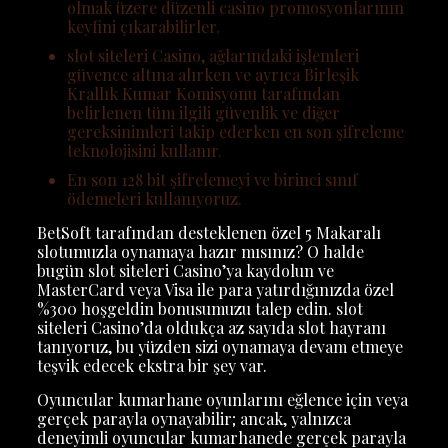
olmak üzere düzenli casino promosyonlarının
keyfini çıkarabilirler.
slot siteleri Casino, ağlarındaki işlemleri
güvence altına alırken ve ayrıca Birleşik
Krallık Kumar Komisyonu tarafından
belirlenen tüm ilgili güvenlik ve diğer
gereksinimleri takip ederken en son şifreleme
teknolojisini kullanır.
En son 128 bit şifrelemeyi ve birinci sınıf
ödemeleri kullanıyoruz.
BetSoft tarafından desteklenen özel 5 Makaralı
slotumuzla oynamaya hazır mısınız? O halde
bugün slot siteleri Casino’ya kaydolun ve
MasterCard veya Visa ile para yatırdığınızda özel
%300 hoşgeldin bonusumuzu talep edin. slot
siteleri Casino’da oldukça az sayıda slot hayranı
tanıyoruz, bu yüzden sizi oynamaya devam etmeye
teşvik edecek ekstra bir şey var.
Oyuncular kumarhane oyunlarını eğlence için veya
gerçek parayla oynayabilir; ancak, yalnızca
deneyimli oyuncular kumarhanede gerçek parayla