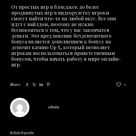
От простых игр в блэкджек до более
продвинутых игр в видеорулетку игроки
смогут найти что-то на любой вкус. Все они
идут с вайлдом, поэтому не нужно
беспокоиться о том, что у вас закончатся
деньги. Это предложение бездепозитного
бонуса является дополнением к бонусу на
депозит казино Up X, который позволяет
игрокам воспользоваться приветственным
бонусом, чтобы начать работу в мире онлайн-
игр.
Share
0
admin
Related posts