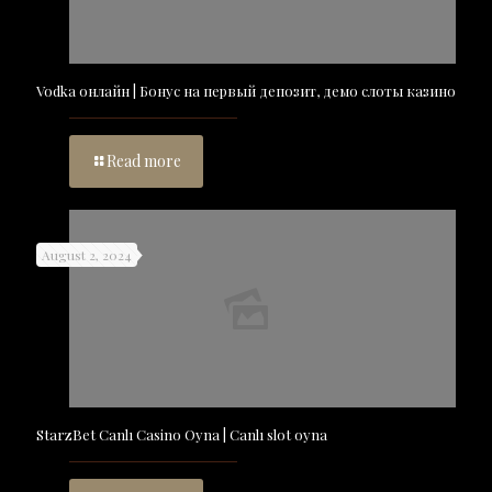
Vodka онлайн | Бонус на первый депозит, демо слоты казино
Read more
August 2, 2024
StarzBet Canlı Casino Oyna | Canlı slot oyna