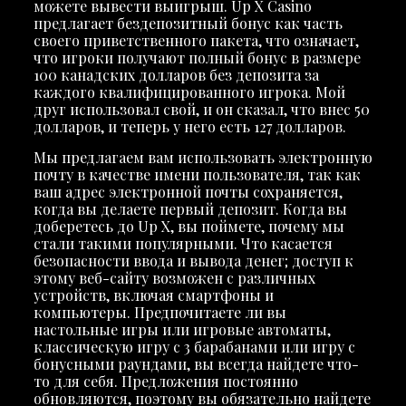
можете вывести выигрыш. Up X Casino
предлагает бездепозитный бонус как часть
своего приветственного пакета, что означает,
что игроки получают полный бонус в размере
100 канадских долларов без депозита за
каждого квалифицированного игрока. Мой
друг использовал свой, и он сказал, что внес 50
долларов, и теперь у него есть 127 долларов.
Мы предлагаем вам использовать электронную
почту в качестве имени пользователя, так как
ваш адрес электронной почты сохраняется,
когда вы делаете первый депозит. Когда вы
доберетесь до Up X, вы поймете, почему мы
стали такими популярными. Что касается
безопасности ввода и вывода денег; доступ к
этому веб-сайту возможен с различных
устройств, включая смартфоны и
компьютеры. Предпочитаете ли вы
настольные игры или игровые автоматы,
классическую игру с 3 барабанами или игру с
бонусными раундами, вы всегда найдете что-
то для себя. Предложения постоянно
обновляются, поэтому вы обязательно найдете