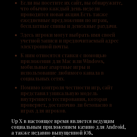
Если вы посетите их сайт, вы обнаружите,
что обычно каждый день недели
проводится новая акция.Есть также
ежедневные предложения по играм,
бесплатные спины и денежные раздачи.
Здесь игроки могут выбрать имя своей
учетной записи и предпочитаемый адрес
электронной почты.
К ним относятся ставки с помощью
приложения для Mac или Windows,
мобильные азартные игры и
использование любимого канала в
социальных сетях.
Помимо контроля честности игр, сайт
представил уникальную модель
внутреннего тестирования, которая
проверяет, достаточно ли безопасно в
играх для игроков.
Up X в настоящее время является ведущим
социальным приложением казино для Android,
а также недавно выпущенной iOS,