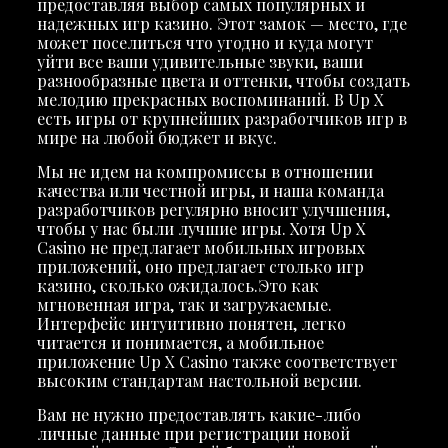
предоставляя выбор самых популярных и
надежных игр казино. Этот замок — место, где
может поселиться что угодно и куда могут
уйти все ваши удивительные звуки, ваши
разнообразные цвета и оттенки, чтобы создать
мелодию прекрасных воспоминаний. В Up X
есть игры от крупнейших разработчиков игр в
мире на любой бюджет и вкус.
Мы не идем на компромиссы в отношении
качества или честной игры, и наша команда
разработчиков регулярно вносит улучшения,
чтобы у нас были лучшие игры. Хотя Up X
Casino не предлагает мобильных игровых
приложений, оно предлагает столько игр
казино, сколько ожидалось.Это как
мгновенная игра, так и загружаемые.
Интерфейс интуитивно понятен, легко
читается и понимается, а мобильное
приложение Up X Casino также соответствует
высоким стандартам настольной версии.
Вам не нужно предоставлять какие-либо
личные данные при регистрации новой