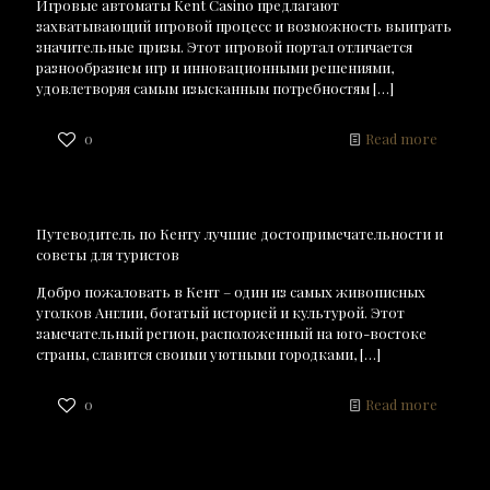
Игровые автоматы Kent Casino предлагают
захватывающий игровой процесс и возможность выиграть
значительные призы. Этот игровой портал отличается
разнообразием игр и инновационными решениями,
удовлетворяя самым изысканным потребностям
[…]
0
Read more
Путеводитель по Кенту лучшие достопримечательности и
советы для туристов
Добро пожаловать в Кент – один из самых живописных
уголков Англии, богатый историей и культурой. Этот
замечательный регион, расположенный на юго-востоке
страны, славится своими уютными городками,
[…]
0
Read more