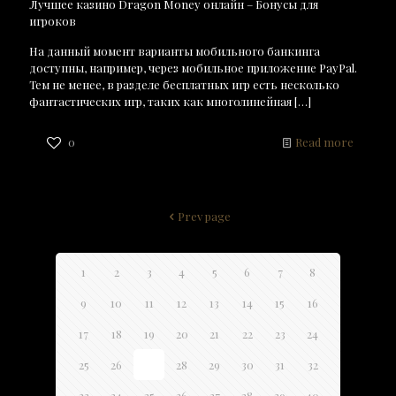
Лучшее казино Dragon Money онлайн – Бонусы для
игроков
На данный момент варианты мобильного банкинга
доступны, например, через мобильное приложение PayPal.
Тем не менее, в разделе бесплатных игр есть несколько
фантастических игр, таких как многолинейная
[…]
0
Read more
Prev page
1
2
3
4
5
6
7
8
9
10
11
12
13
14
15
16
17
18
19
20
21
22
23
24
25
26
27
28
29
30
31
32
33
34
35
36
37
38
39
40