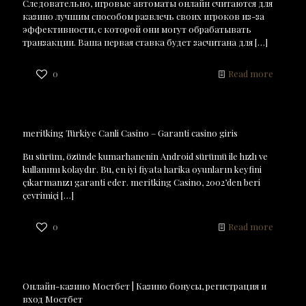
Следовательно, игровые автоматы онлайн считаются для
казино лучшим способом развлечь своих игроков из-за
эффективности, с которой они могут обрабатывать
транзакции. Ваша первая ставка будет засчитана для
[…]
0
Read more
meritking Türkiye Canli Casino – Garanti casino giris
Bu sürüm, özünde kumarhanenin Android sürümü ile hızlı ve
kullanımı kolaydır. Bu, en iyi fiyata harika oyunların keyfini
çıkarmanızı garanti eder. meritking Casino, 2002’den beri
çevrimiçi
[…]
0
Read more
Онлайн-казино Мостбет | Казино бонусы, регистрация и
вход Мостбет