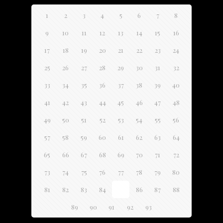
1
2
3
4
5
6
7
8
9
10
11
12
13
14
15
16
17
18
19
20
21
22
23
24
25
26
27
28
29
30
31
32
33
34
35
36
37
38
39
40
41
42
43
44
45
46
47
48
49
50
51
52
53
54
55
56
57
58
59
60
61
62
63
64
65
66
67
68
69
70
71
72
73
74
75
76
77
78
79
80
81
82
83
84
85
86
87
88
89
90
91
92
93