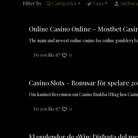
Filter by
Categories
Tags
Authors
Online Casino Online – Mostbet Casi
The main and newest online casino for online gamblers bas
Do you like it?
0
Casino Slots – Bonusar för spelare 20
Om kasinot Recension om Casino Snabba Uttag hos Casino 
Do you like it?
0
El esplendor de 1Win: Disfruta del me