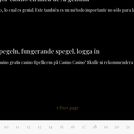
0, lo cual es genial. Este también es un método importante no sólo para l
spegeln, fungerande spegel, logga in
ino gratis casino Spellicens på Casino Casino’ Skulle ni rekommendera
Prev page
10
11
12
13
14
15
16
17
18
19
20
21